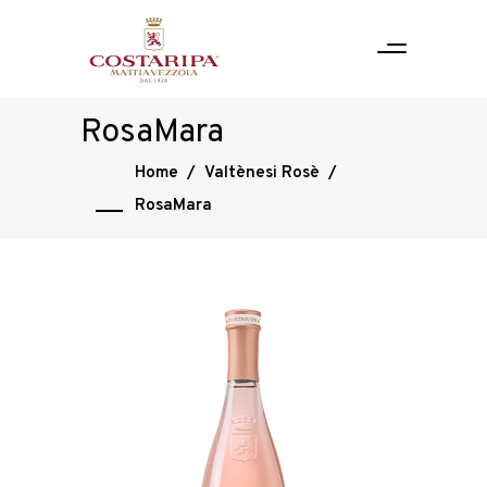
RosaMara
Home
/
Valtènesi Rosè
/
RosaMara