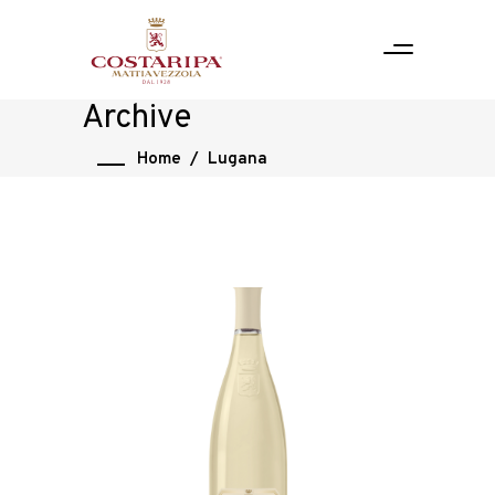
Archive
Home
/
Lugana
Pievecroce
Lugana