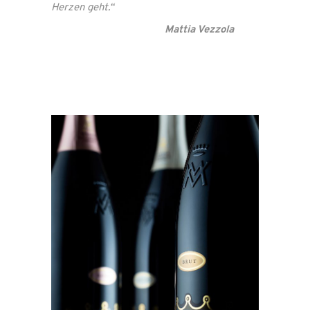
Herzen geht.“
Territorio
Mattia Vezzola
Valtènesi
Visite in
Cantina
Stampa
Shop
Contatti