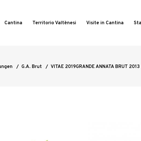
Cantina
Territorio Valtènesi
Visite in Cantina
St
ungen
/
G.A. Brut
/
VITAE 2019GRANDE ANNATA BRUT 2013